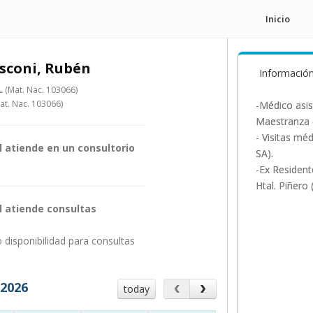
Inicio
usconi, Rubén
Informació
L
(Mat. Nac. 103066)
at. Nac. 103066)
-Médico asis
Maestranza 
- Visitas mé
l atiende en un consultorio
SA).
-Ex Resident
Htal. Piñero
l atiende consultas
 disponibilidad para consultas
a
 2026
today