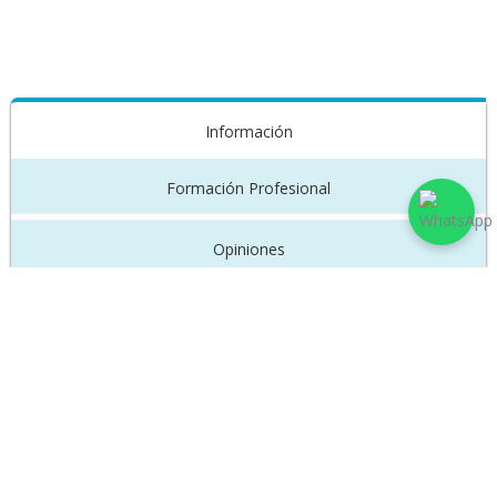
Información
Formación Profesional
Opiniones
-Médico asistencial en Clinica Central de Obra Social
Personal de Maestranza (Ciudad de Buenos Aires).
- Visitas médicas domiciliarias (Vittal, Ayuda Médica,
Emergencias SA).
-Ex Residente en Medicina General y Familiar,en Htal.
Alvarez y Htal. Piñero (Ciudad de Buenos Aires)