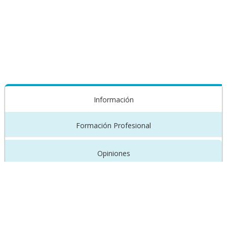
Información
Formación Profesional
Opiniones
Lic en Psicologia egresada de la Universidad de Buenos
Aires-2004-
Concurrente en el servicio de salud mental del CESAC N 6
Hospital Parmenio PIñero durante 2007-2012.